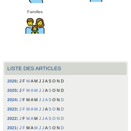
Familles
LISTE DES ARTICLES
2026
:
J
F
M
A
M
J
J
A
S
O
N
D
2025
:
J
F
M
A
M
J
J
A
S
O
N
D
2024
:
J
F
M
A
M
J
J
A
S
O
N
D
2023
:
J
F
M
A
M
J
J
A
S
O
N
D
2022
:
J
F
M
A
M
J
J
A
S
O
N
D
2021
:
J
F
M
A
M
J
J
A
S
O
N
D