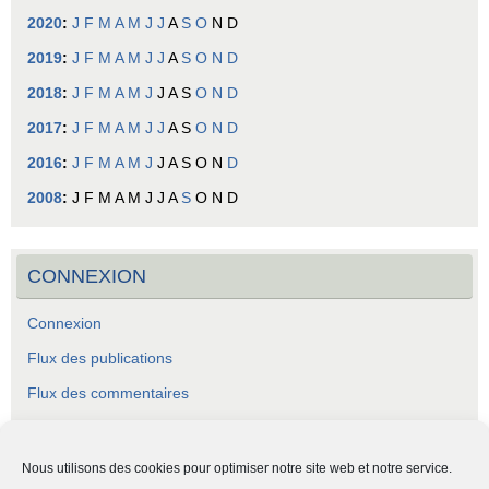
2020
:
J
F
M
A
M
J
J
A
S
O
N
D
2019
:
J
F
M
A
M
J
J
A
S
O
N
D
2018
:
J
F
M
A
M
J
J
A
S
O
N
D
2017
:
J
F
M
A
M
J
J
A
S
O
N
D
2016
:
J
F
M
A
M
J
J
A
S
O
N
D
2008
:
J
F
M
A
M
J
J
A
S
O
N
D
CONNEXION
Connexion
Flux des publications
Flux des commentaires
Site de WordPress-FR
Nous utilisons des cookies pour optimiser notre site web et notre service.