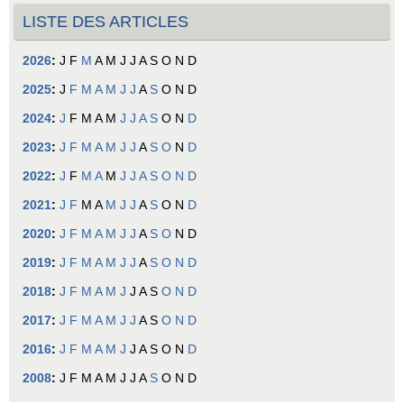
LISTE DES ARTICLES
2026
:
J
F
M
A
M
J
J
A
S
O
N
D
2025
:
J
F
M
A
M
J
J
A
S
O
N
D
2024
:
J
F
M
A
M
J
J
A
S
O
N
D
2023
:
J
F
M
A
M
J
J
A
S
O
N
D
2022
:
J
F
M
A
M
J
J
A
S
O
N
D
2021
:
J
F
M
A
M
J
J
A
S
O
N
D
2020
:
J
F
M
A
M
J
J
A
S
O
N
D
2019
:
J
F
M
A
M
J
J
A
S
O
N
D
2018
:
J
F
M
A
M
J
J
A
S
O
N
D
2017
:
J
F
M
A
M
J
J
A
S
O
N
D
2016
:
J
F
M
A
M
J
J
A
S
O
N
D
2008
:
J
F
M
A
M
J
J
A
S
O
N
D