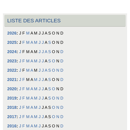
LISTE DES ARTICLES
2026
:
J
F
M
A
M
J
J
A
S
O
N
D
2025
:
J
F
M
A
M
J
J
A
S
O
N
D
2024
:
J
F
M
A
M
J
J
A
S
O
N
D
2023
:
J
F
M
A
M
J
J
A
S
O
N
D
2022
:
J
F
M
A
M
J
J
A
S
O
N
D
2021
:
J
F
M
A
M
J
J
A
S
O
N
D
2020
:
J
F
M
A
M
J
J
A
S
O
N
D
2019
:
J
F
M
A
M
J
J
A
S
O
N
D
2018
:
J
F
M
A
M
J
J
A
S
O
N
D
2017
:
J
F
M
A
M
J
J
A
S
O
N
D
2016
:
J
F
M
A
M
J
J
A
S
O
N
D