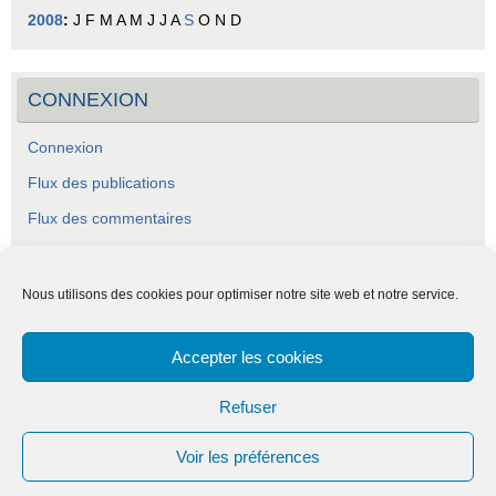
2008
:
J
F
M
A
M
J
J
A
S
O
N
D
CONNEXION
Connexion
Flux des publications
Flux des commentaires
Site de WordPress-FR
Nous utilisons des cookies pour optimiser notre site web et notre service.
Accepter les cookies
ASCA - Association Socio-Culturelle Abraysienne.
Refuser
Voir les préférences
Fièrement propulsé par
Tempera
&
WordPress.