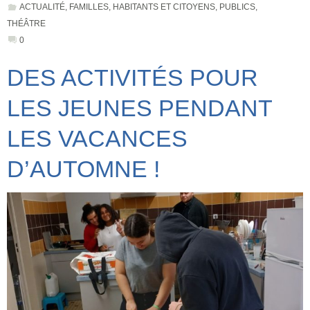
ACTUALITÉ
,
FAMILLES
,
HABITANTS ET CITOYENS
,
PUBLICS
,
THÉÂTRE
0
DES ACTIVITÉS POUR
LES JEUNES PENDANT
LES VACANCES
D’AUTOMNE !