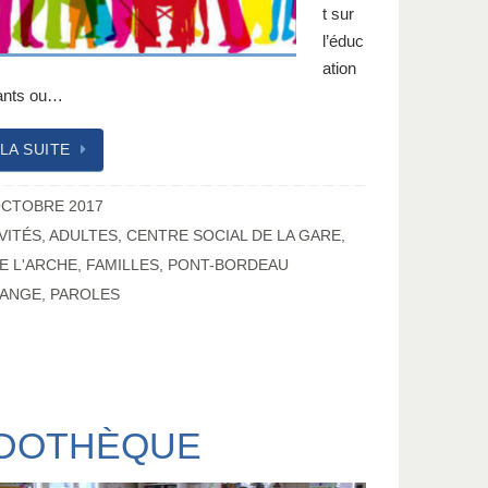
t sur
l’éduc
ation
ants ou…
 LA SUITE
OCTOBRE 2017
VITÉS
,
ADULTES
,
CENTRE SOCIAL DE LA GARE
,
E L'ARCHE
,
FAMILLES
,
PONT-BORDEAU
ANGE
,
PAROLES
DOTHÈQUE