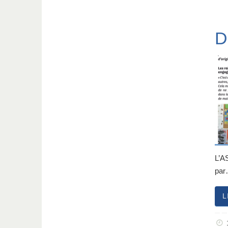
D
L’A
pa
L