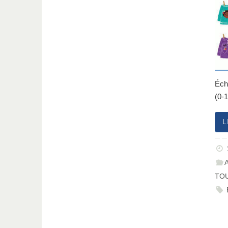
Éch
(0-
L
TOU