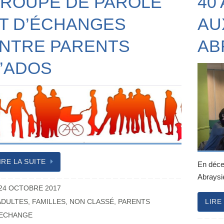
ROUPE DE PAROLE
40
T D’ÉCHANGES
AU
NTRE PARENTS
AB
’ADOS
IRE LA SUITE
En déce
Abraysi
24 OCTOBRE 2017
ADULTES
,
FAMILLES
,
NON CLASSÉ
,
PARENTS
LIRE
ECHANGE