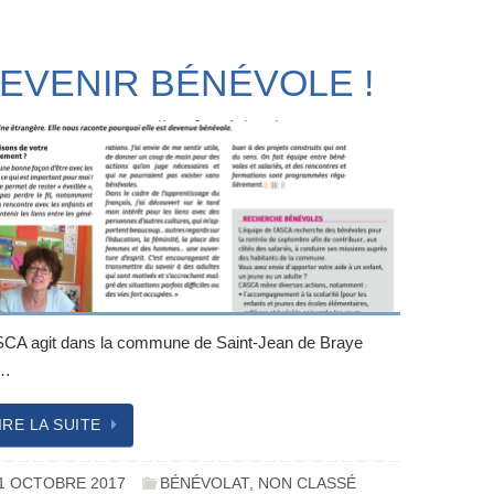
EVENIR BÉNÉVOLE !
SCA agit dans la commune de Saint-Jean de Braye
r…
IRE LA SUITE
1 OCTOBRE 2017
BÉNÉVOLAT
,
NON CLASSÉ