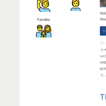
Voi
Vou
Familles
L
LA 
HAB
BO
T