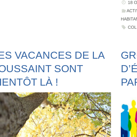
18 
ACTI
HABITA
COL
ES VACANCES DE LA
GR
OUSSAINT SONT
D’
IENTÔT LÀ !
PA