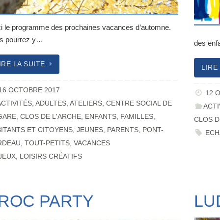
ci le programme des prochaines vacances d’automne.
s pourrez y…
des enf
IRE LA SUITE
LIRE
16 OCTOBRE 2017
12 
ACTIVITÉS
,
ADULTES
,
ATELIERS
,
CENTRE SOCIAL DE
ACTI
GARE
,
CLOS DE L'ARCHE
,
ENFANTS
,
FAMILLES
,
CLOS D
ITANTS ET CITOYENS
,
JEUNES
,
PARENTS
,
PONT-
ECH
RDEAU
,
TOUT-PETITS
,
VACANCES
JEUX
,
LOISIRS CRÉATIFS
ROC PARTY
LU