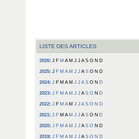
LISTE DES ARTICLES
2026
:
J
F
M
A
M
J
J
A
S
O
N
D
2025
:
J
F
M
A
M
J
J
A
S
O
N
D
2024
:
J
F
M
A
M
J
J
A
S
O
N
D
2023
:
J
F
M
A
M
J
J
A
S
O
N
D
2022
:
J
F
M
A
M
J
J
A
S
O
N
D
2021
:
J
F
M
A
M
J
J
A
S
O
N
D
2020
:
J
F
M
A
M
J
J
A
S
O
N
D
2019
:
J
F
M
A
M
J
J
A
S
O
N
D