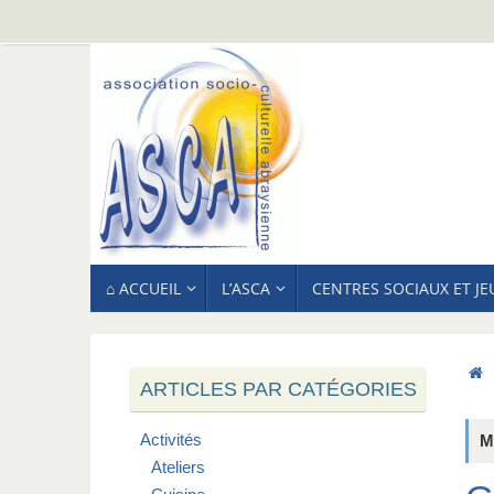
Passer
au
contenu
PASSER
⌂ ACCUEIL
L’ASCA
CENTRES SOCIAUX ET J
AU
CONTENU
ARTICLES PAR CATÉGORIES
Activités
M
Ateliers