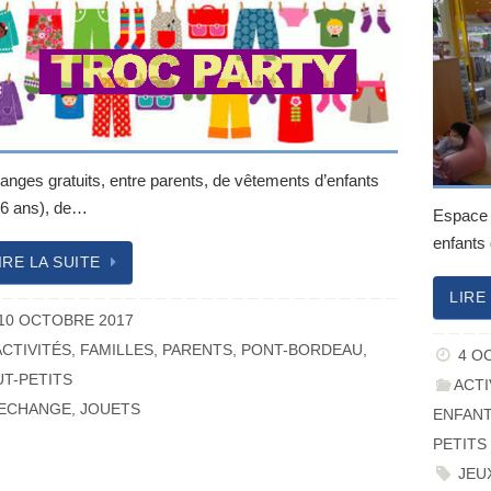
anges gratuits, entre parents, de vêtements d’enfants
16 ans), de…
Espace t
enfant
IRE LA SUITE
LIRE
10 OCTOBRE 2017
ACTIVITÉS
,
FAMILLES
,
PARENTS
,
PONT-BORDEAU
,
4 O
T-PETITS
ACTI
ECHANGE
,
JOUETS
ENFAN
PETITS
JEU