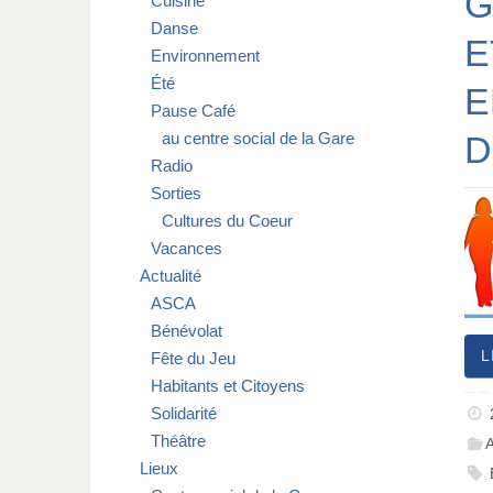
G
Cuisine
Danse
E
Environnement
Été
E
Pause Café
au centre social de la Gare
D
Radio
Sorties
Cultures du Coeur
Vacances
Actualité
ASCA
Bénévolat
L
Fête du Jeu
Habitants et Citoyens
Solidarité
Théâtre
Lieux