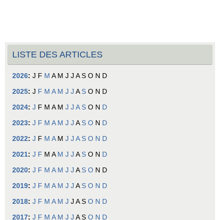
LISTE DES ARTICLES
2026
:
J
F
M
A
M
J
J
A
S
O
N
D
2025
:
J
F
M
A
M
J
J
A
S
O
N
D
2024
:
J
F
M
A
M
J
J
A
S
O
N
D
2023
:
J
F
M
A
M
J
J
A
S
O
N
D
2022
:
J
F
M
A
M
J
J
A
S
O
N
D
2021
:
J
F
M
A
M
J
J
A
S
O
N
D
2020
:
J
F
M
A
M
J
J
A
S
O
N
D
2019
:
J
F
M
A
M
J
J
A
S
O
N
D
2018
:
J
F
M
A
M
J
J
A
S
O
N
D
2017
:
J
F
M
A
M
J
J
A
S
O
N
D