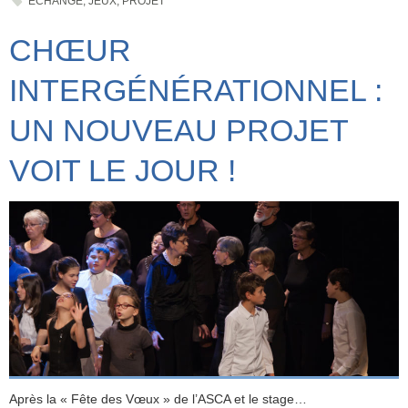
ECHANGE
,
JEUX
,
PROJET
CHŒUR
INTERGÉNÉRATIONNEL :
UN NOUVEAU PROJET
VOIT LE JOUR !
Après la « Fête des Vœux » de l’ASCA et le stage…