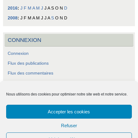
2016
:
J
F
M
A
M
J
J
A
S
O
N
D
2008
:
J
F
M
A
M
J
J
A
S
O
N
D
CONNEXION
Connexion
Flux des publications
Flux des commentaires
Site de WordPress-FR
Nous utilisons des cookies pour optimiser notre site web et notre service.
Accepter les cookies
ASCA - Association Socio-Culturelle Abraysienne.
Refuser