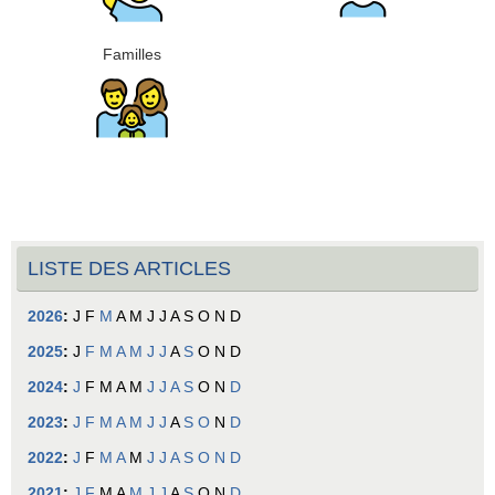
Familles
LISTE DES ARTICLES
2026
:
J
F
M
A
M
J
J
A
S
O
N
D
2025
:
J
F
M
A
M
J
J
A
S
O
N
D
2024
:
J
F
M
A
M
J
J
A
S
O
N
D
2023
:
J
F
M
A
M
J
J
A
S
O
N
D
2022
:
J
F
M
A
M
J
J
A
S
O
N
D
2021
:
J
F
M
A
M
J
J
A
S
O
N
D