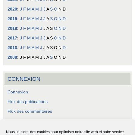
2020
:
J
F
M
A
M
J
J
A
S
O
N
D
2019
:
J
F
M
A
M
J
J
A
S
O
N
D
2018
:
J
F
M
A
M
J
J
A
S
O
N
D
2017
:
J
F
M
A
M
J
J
A
S
O
N
D
2016
:
J
F
M
A
M
J
J
A
S
O
N
D
2008
:
J
F
M
A
M
J
J
A
S
O
N
D
CONNEXION
Connexion
Flux des publications
Flux des commentaires
Site de WordPress-FR
Nous utilisons des cookies pour optimiser notre site web et notre service.