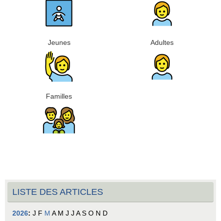
Jeunes
Adultes
Familles
LISTE DES ARTICLES
2026
:
J
F
M
A
M
J
J
A
S
O
N
D