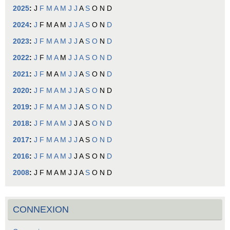
2025
:
J
F
M
A
M
J
J
A
S
O
N
D
2024
:
J
F
M
A
M
J
J
A
S
O
N
D
2023
:
J
F
M
A
M
J
J
A
S
O
N
D
2022
:
J
F
M
A
M
J
J
A
S
O
N
D
2021
:
J
F
M
A
M
J
J
A
S
O
N
D
2020
:
J
F
M
A
M
J
J
A
S
O
N
D
2019
:
J
F
M
A
M
J
J
A
S
O
N
D
2018
:
J
F
M
A
M
J
J
A
S
O
N
D
2017
:
J
F
M
A
M
J
J
A
S
O
N
D
2016
:
J
F
M
A
M
J
J
A
S
O
N
D
2008
:
J
F
M
A
M
J
J
A
S
O
N
D
CONNEXION