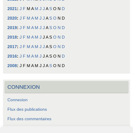
2021
:
J
F
M
A
M
J
J
A
S
O
N
D
2020
:
J
F
M
A
M
J
J
A
S
O
N
D
2019
:
J
F
M
A
M
J
J
A
S
O
N
D
2018
:
J
F
M
A
M
J
J
A
S
O
N
D
2017
:
J
F
M
A
M
J
J
A
S
O
N
D
2016
:
J
F
M
A
M
J
J
A
S
O
N
D
2008
:
J
F
M
A
M
J
J
A
S
O
N
D
CONNEXION
Connexion
Flux des publications
Flux des commentaires
Site de WordPress-FR