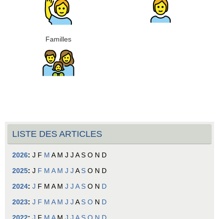
Familles
LISTE DES ARTICLES
2026
:
J
F
M
A
M
J
J
A
S
O
N
D
2025
:
J
F
M
A
M
J
J
A
S
O
N
D
2024
:
J
F
M
A
M
J
J
A
S
O
N
D
2023
:
J
F
M
A
M
J
J
A
S
O
N
D
2022
:
J
F
M
A
M
J
J
A
S
O
N
D