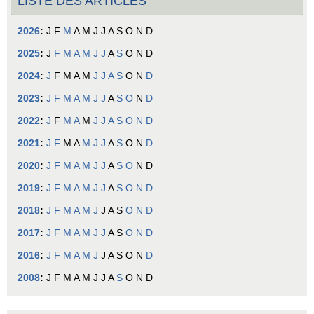
LISTE DES ARTICLES
2026
:
J
F
M
A
M
J
J
A
S
O
N
D
2025
:
J
F
M
A
M
J
J
A
S
O
N
D
2024
:
J
F
M
A
M
J
J
A
S
O
N
D
2023
:
J
F
M
A
M
J
J
A
S
O
N
D
2022
:
J
F
M
A
M
J
J
A
S
O
N
D
2021
:
J
F
M
A
M
J
J
A
S
O
N
D
2020
:
J
F
M
A
M
J
J
A
S
O
N
D
2019
:
J
F
M
A
M
J
J
A
S
O
N
D
2018
:
J
F
M
A
M
J
J
A
S
O
N
D
2017
:
J
F
M
A
M
J
J
A
S
O
N
D
2016
:
J
F
M
A
M
J
J
A
S
O
N
D
2008
:
J
F
M
A
M
J
J
A
S
O
N
D