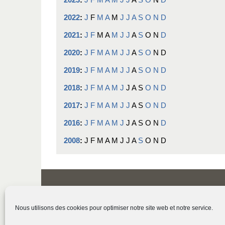
2022
:
J
F
M
A
M
J
J
A
S
O
N
D
2021
:
J
F
M
A
M
J
J
A
S
O
N
D
2020
:
J
F
M
A
M
J
J
A
S
O
N
D
2019
:
J
F
M
A
M
J
J
A
S
O
N
D
2018
:
J
F
M
A
M
J
J
A
S
O
N
D
2017
:
J
F
M
A
M
J
J
A
S
O
N
D
2016
:
J
F
M
A
M
J
J
A
S
O
N
D
2008
:
J
F
M
A
M
J
J
A
S
O
N
D
Nous utilisons des cookies pour optimiser notre site web et notre service.