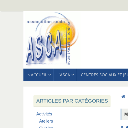
Passer
au
contenu
PASSER
⌂ ACCUEIL
L’ASCA
CENTRES SOCIAUX ET J
AU
CONTENU
ARTICLES PAR CATÉGORIES
Activités
M
Ateliers