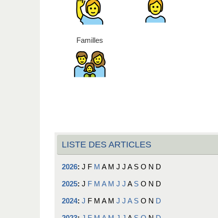
Familles
LISTE DES ARTICLES
2026
:
J
F
M
A
M
J
J
A
S
O
N
D
2025
:
J
F
M
A
M
J
J
A
S
O
N
D
2024
:
J
F
M
A
M
J
J
A
S
O
N
D
2023
:
J
F
M
A
M
J
J
A
S
O
N
D