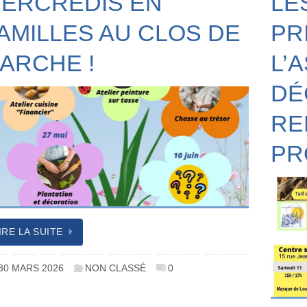
ERCREDIS EN
LE
AMILLES AU CLOS DE
PR
’ARCHE !
L’A
DÉ
RE
PR
IRE LA SUITE
30 MARS 2026
NON CLASSÉ
0