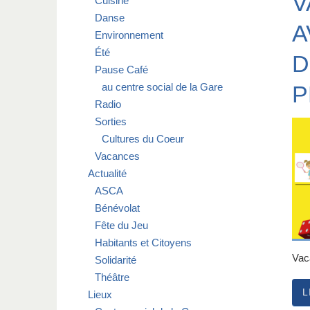
V
Cuisine
Danse
A
Environnement
Été
D
Pause Café
au centre social de la Gare
P
Radio
Sorties
Cultures du Coeur
Vacances
Actualité
ASCA
Bénévolat
Fête du Jeu
Habitants et Citoyens
Vac
Solidarité
Théâtre
L
Lieux