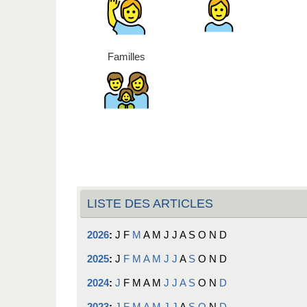
Familles
LISTE DES ARTICLES
2026
:
J
F
M
A
M
J
J
A
S
O
N
D
2025
:
J
F
M
A
M
J
J
A
S
O
N
D
2024
:
J
F
M
A
M
J
J
A
S
O
N
D
2023
:
J
F
M
A
M
J
J
A
S
O
N
D