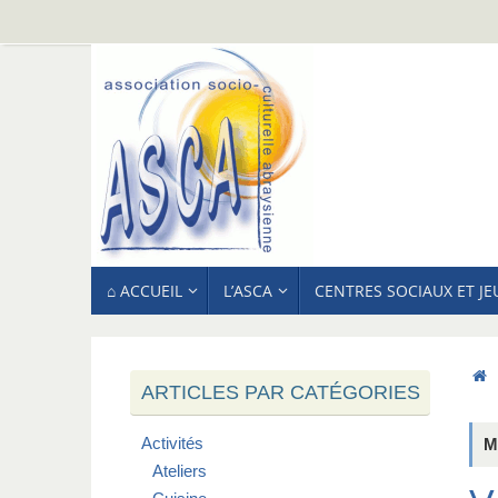
Passer
au
contenu
PASSER
⌂ ACCUEIL
L’ASCA
CENTRES SOCIAUX ET J
AU
CONTENU
ARTICLES PAR CATÉGORIES
Activités
M
Ateliers