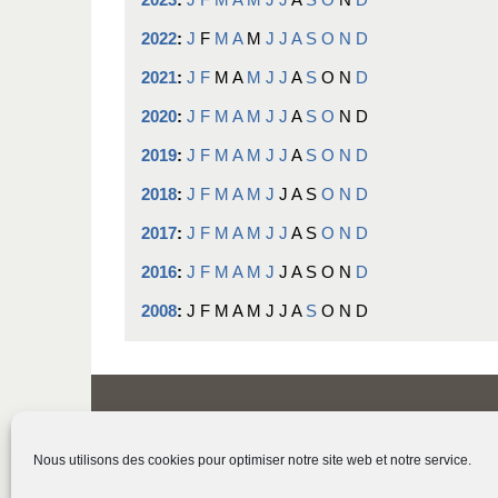
2022
:
J
F
M
A
M
J
J
A
S
O
N
D
2021
:
J
F
M
A
M
J
J
A
S
O
N
D
2020
:
J
F
M
A
M
J
J
A
S
O
N
D
2019
:
J
F
M
A
M
J
J
A
S
O
N
D
2018
:
J
F
M
A
M
J
J
A
S
O
N
D
2017
:
J
F
M
A
M
J
J
A
S
O
N
D
2016
:
J
F
M
A
M
J
J
A
S
O
N
D
2008
:
J
F
M
A
M
J
J
A
S
O
N
D
Nous utilisons des cookies pour optimiser notre site web et notre service.