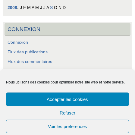
2008
:
J
F
M
A
M
J
J
A
S
O
N
D
CONNEXION
Connexion
Flux des publications
Flux des commentaires
Site de WordPress-FR
Nous utilisons des cookies pour optimiser notre site web et notre service.
Accepter les cookies
ASCA - Association Socio-Culturelle Abraysienne.
Refuser
Voir les préférences
Fièrement propulsé par
Tempera
&
WordPress.