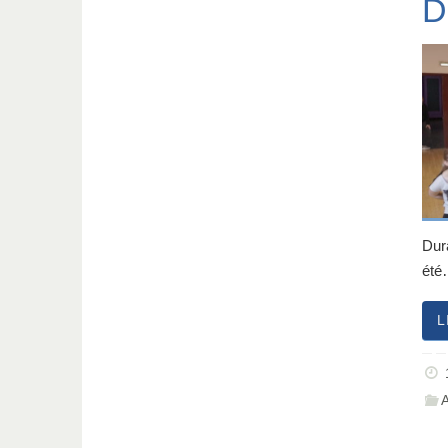
D
Dur
ét
L