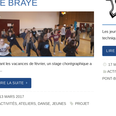
E BRAYE
Les jeun
techniq
LIRE
ant les vacances de février, un stage chorégraphique a
17 M
é…
ACTI
PONT-
IRE LA SUITE
13 MARS 2017
ACTIVITÉS
,
ATELIERS
,
DANSE
,
JEUNES
PROJET