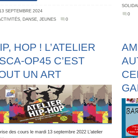
SOLIDA
13 SEPTEMBRE 2024
0
ACTIVITÉS
,
DANSE
,
JEUNES
0
IP, HOP ! L’ATELIER
AM
SCA-OP45 C’EST
AU
OUT UN ART
CE
GA
rise des cours le mardi 13 septembre 2022 L’atelier