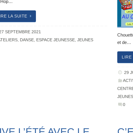
-Hop…
IRE LA SUITE
27 SEPTEMBRE 2021
Chouett
ATELIERS
,
DANSE
,
ESPACE JEUNESSE
,
JEUNES
et de…
7
LIRE
29 J
ACTI
CENTRE
JEUNE
0
IVE L’ÉTÉ AVEC LE
C’