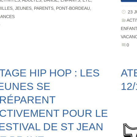
ACTIVITÉS
,
ADULTES
,
DANSE
,
ENFANTS
,
ÉTÉ
,
ILLES
,
JEUNES
,
PARENTS
,
PONT-BORDEAU
,
23 J
CANCES
ACTI
0
ENFAN
VACAN
0
TAGE HIP HOP : LES
AT
EUNES SE
12
RÉPARENT
CTIVEMENT POUR LE
ESTIVAL DE ST JEAN