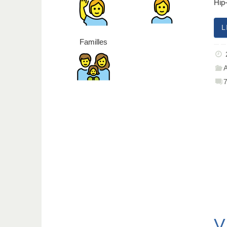
Hip
L
Familles
V