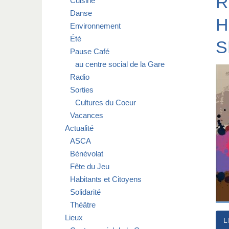
R
Cuisine
Danse
H
Environnement
Été
S
Pause Café
au centre social de la Gare
Radio
Sorties
Cultures du Coeur
Vacances
Actualité
ASCA
Bénévolat
Fête du Jeu
Habitants et Citoyens
Solidarité
Théâtre
Lieux
L