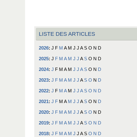
LISTE DES ARTICLES
2026
:
J
F
M
A
M
J
J
A
S
O
N
D
2025
:
J
F
M
A
M
J
J
A
S
O
N
D
2024
:
J
F
M
A
M
J
J
A
S
O
N
D
2023
:
J
F
M
A
M
J
J
A
S
O
N
D
2022
:
J
F
M
A
M
J
J
A
S
O
N
D
2021
:
J
F
M
A
M
J
J
A
S
O
N
D
2020
:
J
F
M
A
M
J
J
A
S
O
N
D
2019
:
J
F
M
A
M
J
J
A
S
O
N
D
2018
:
J
F
M
A
M
J
J
A
S
O
N
D