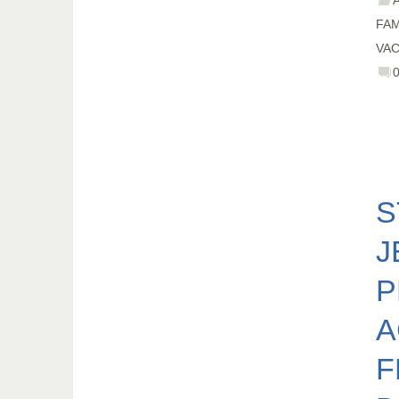
FAM
VA
S
J
P
A
F