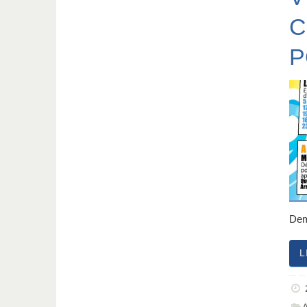
C
P
Dem
L