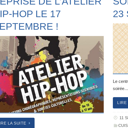
EPRISE DE L’ATELIER
SO
IP-HOP LE 17
23
EPTEMBRE !
Le cent
soirée
LIRE
11 
IRE LA SUITE
CUIS