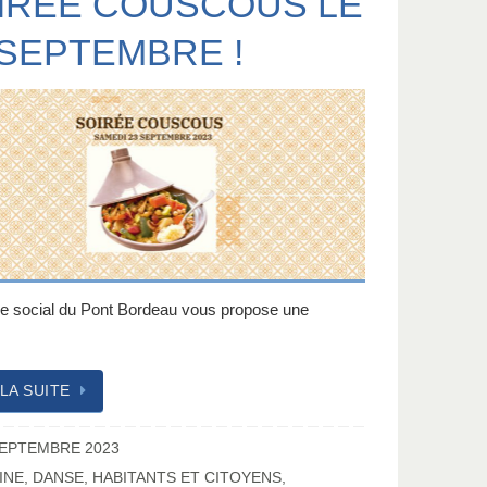
IRÉE COUSCOUS LE
 SEPTEMBRE !
re social du Pont Bordeau vous propose une
…
 LA SUITE
SEPTEMBRE 2023
INE
,
DANSE
,
HABITANTS ET CITOYENS
,