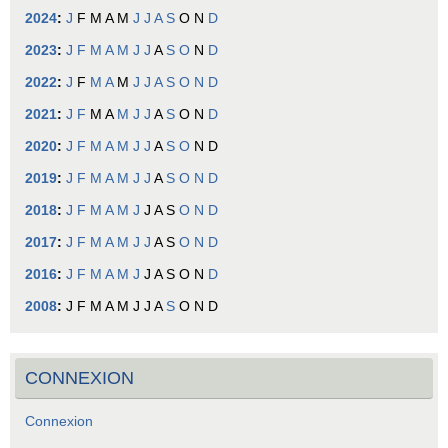
2024
:
J
F
M
A
M
J
J
A
S
O
N
D
2023
:
J
F
M
A
M
J
J
A
S
O
N
D
2022
:
J
F
M
A
M
J
J
A
S
O
N
D
2021
:
J
F
M
A
M
J
J
A
S
O
N
D
2020
:
J
F
M
A
M
J
J
A
S
O
N
D
2019
:
J
F
M
A
M
J
J
A
S
O
N
D
2018
:
J
F
M
A
M
J
J
A
S
O
N
D
2017
:
J
F
M
A
M
J
J
A
S
O
N
D
2016
:
J
F
M
A
M
J
J
A
S
O
N
D
2008
:
J
F
M
A
M
J
J
A
S
O
N
D
CONNEXION
Connexion