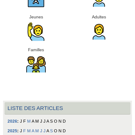
Jeunes
Adultes
Familles
LISTE DES ARTICLES
2026
:
J
F
M
A
M
J
J
A
S
O
N
D
2025
:
J
F
M
A
M
J
J
A
S
O
N
D