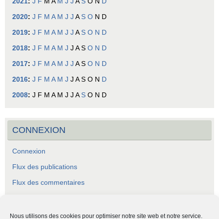
2021
:
J
F
M
A
M
J
J
A
S
O
N
D
2020
:
J
F
M
A
M
J
J
A
S
O
N
D
2019
:
J
F
M
A
M
J
J
A
S
O
N
D
2018
:
J
F
M
A
M
J
J
A
S
O
N
D
2017
:
J
F
M
A
M
J
J
A
S
O
N
D
2016
:
J
F
M
A
M
J
J
A
S
O
N
D
2008
:
J
F
M
A
M
J
J
A
S
O
N
D
CONNEXION
Connexion
Flux des publications
Flux des commentaires
Site de WordPress-FR
Nous utilisons des cookies pour optimiser notre site web et notre service.