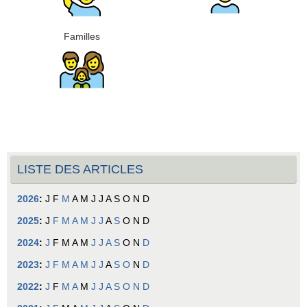
Familles
LISTE DES ARTICLES
2026
:
J
F
M
A
M
J
J
A
S
O
N
D
2025
:
J
F
M
A
M
J
J
A
S
O
N
D
2024
:
J
F
M
A
M
J
J
A
S
O
N
D
2023
:
J
F
M
A
M
J
J
A
S
O
N
D
2022
:
J
F
M
A
M
J
J
A
S
O
N
D