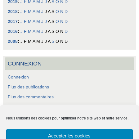
2019
:
J
F
M
A
M
J
J
A
S
O
N
D
2018
:
J
F
M
A
M
J
J
A
S
O
N
D
2017
:
J
F
M
A
M
J
J
A
S
O
N
D
2016
:
J
F
M
A
M
J
J
A
S
O
N
D
2008
:
J
F
M
A
M
J
J
A
S
O
N
D
CONNEXION
Connexion
Flux des publications
Flux des commentaires
Site de WordPress-FR
Nous utilisons des cookies pour optimiser notre site web et notre service.
Accepter les cookies