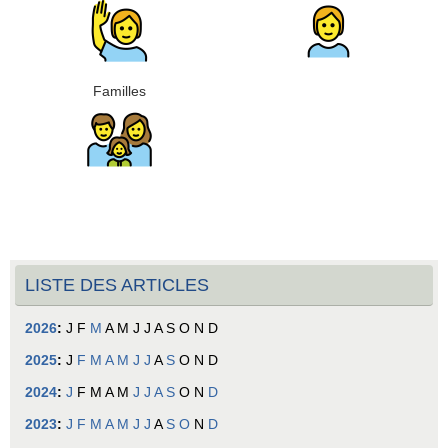
Familles
LISTE DES ARTICLES
2026
:
J
F
M
A
M
J
J
A
S
O
N
D
2025
:
J
F
M
A
M
J
J
A
S
O
N
D
2024
:
J
F
M
A
M
J
J
A
S
O
N
D
2023
:
J
F
M
A
M
J
J
A
S
O
N
D