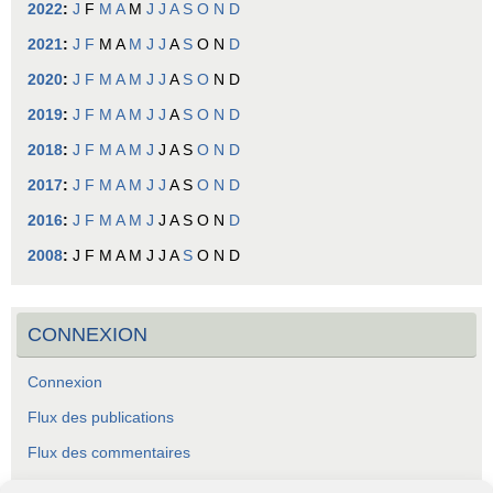
2022
:
J
F
M
A
M
J
J
A
S
O
N
D
2021
:
J
F
M
A
M
J
J
A
S
O
N
D
2020
:
J
F
M
A
M
J
J
A
S
O
N
D
2019
:
J
F
M
A
M
J
J
A
S
O
N
D
2018
:
J
F
M
A
M
J
J
A
S
O
N
D
2017
:
J
F
M
A
M
J
J
A
S
O
N
D
2016
:
J
F
M
A
M
J
J
A
S
O
N
D
2008
:
J
F
M
A
M
J
J
A
S
O
N
D
CONNEXION
Connexion
Flux des publications
Flux des commentaires
Site de WordPress-FR