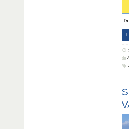
Des
L
S
V