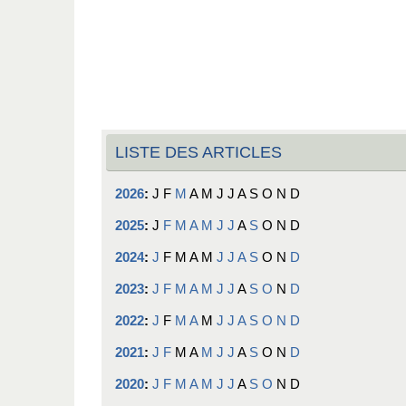
LISTE DES ARTICLES
2026
:
J
F
M
A
M
J
J
A
S
O
N
D
2025
:
J
F
M
A
M
J
J
A
S
O
N
D
2024
:
J
F
M
A
M
J
J
A
S
O
N
D
2023
:
J
F
M
A
M
J
J
A
S
O
N
D
2022
:
J
F
M
A
M
J
J
A
S
O
N
D
2021
:
J
F
M
A
M
J
J
A
S
O
N
D
2020
:
J
F
M
A
M
J
J
A
S
O
N
D