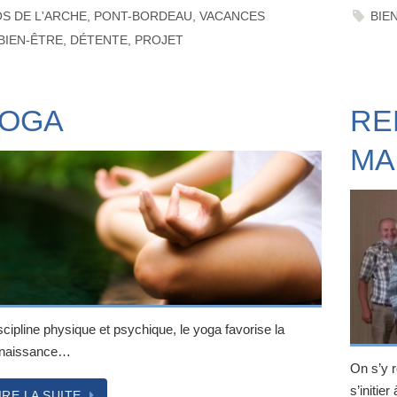
S DE L'ARCHE
,
PONT-BORDEAU
,
VACANCES
BIE
BIEN-ÊTRE
,
DÉTENTE
,
PROJET
OGA
RE
MA
cipline physique et psychique, le yoga favorise la
naissance…
On s’y r
s’initie
IRE LA SUITE