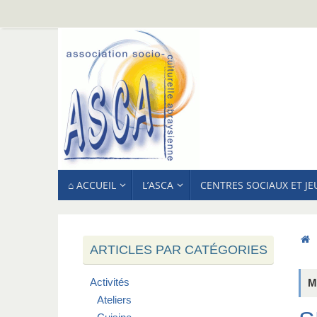
Passer
au
contenu
PASSER
⌂ ACCUEIL
L’ASCA
CENTRES SOCIAUX ET J
AU
CONTENU
ARTICLES PAR CATÉGORIES
Activités
M
Ateliers