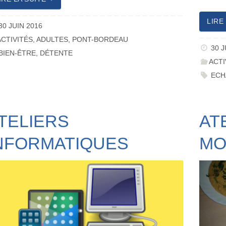
LIRE
30 JUIN 2016
ACTIVITÉS
,
ADULTES
,
PONT-BORDEAU
30 J
BIEN-ÊTRE
,
DÉTENTE
ACTI
ECH
TELIERS
AT
NFORMATIQUES
MO