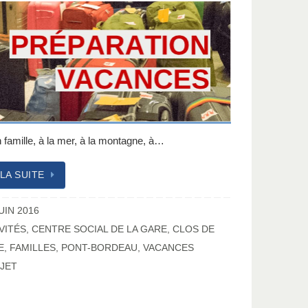
n famille, à la mer, à la montagne, à…
 LA SUITE
UIN 2016
VITÉS
,
CENTRE SOCIAL DE LA GARE
,
CLOS DE
E
,
FAMILLES
,
PONT-BORDEAU
,
VACANCES
JET