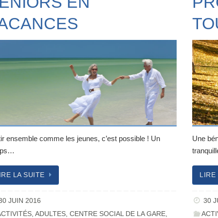
ENIORS EN
PR
ACANCES
TO
tir ensemble comme les jeunes, c’est possible ! Un
Une bén
mps…
tranqui
IRE LA SUITE
LIRE
30 JUIN 2016
30 J
ACTIVITÉS
,
ADULTES
,
CENTRE SOCIAL DE LA GARE
,
ACTI