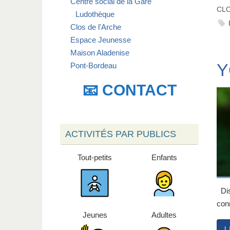
Centre social de la Gare
CLO
Ludothèque
Clos de l'Arche
Espace Jeunesse
Maison Aladenise
Y
Pont-Bordeau
📧 CONTACT
ACTIVITÉS PAR PUBLICS
Tout-petits
Enfants
Dis
con
Jeunes
Adultes
L