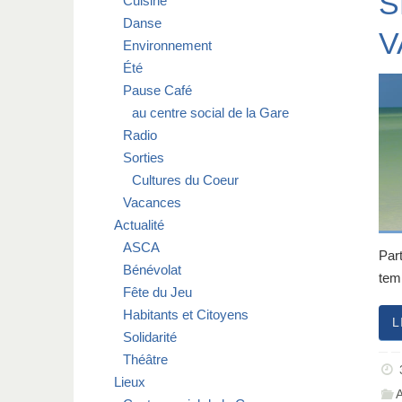
S
Cuisine
Danse
V
Environnement
Été
Pause Café
au centre social de la Gare
Radio
Sorties
Cultures du Coeur
Vacances
Actualité
ASCA
Par
Bénévolat
te
Fête du Jeu
Habitants et Citoyens
L
Solidarité
Théâtre
Lieux