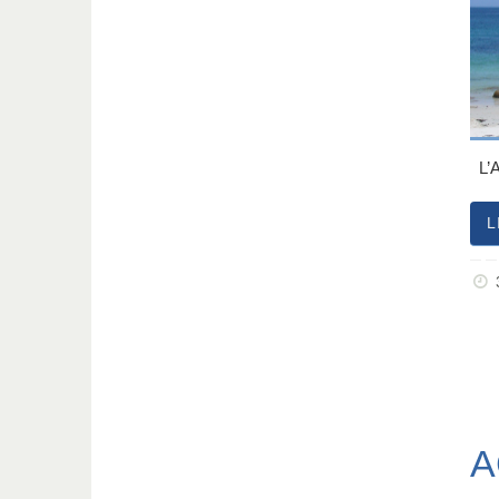
L’AS
L
A