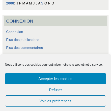
2008
:
J
F
M
A
M
J
J
A
S
O
N
D
CONNEXION
Connexion
Flux des publications
Flux des commentaires
Site de WordPress-FR
Nous utilisons des cookies pour optimiser notre site web et notre service.
Accepter les cookies
ASCA - Association Socio-Culturelle Abraysienne.
Refuser
Voir les préférences
Fièrement propulsé par
Tempera
&
WordPress.