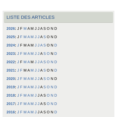
LISTE DES ARTICLES
2026
:
J
F
M
A
M
J
J
A
S
O
N
D
2025
:
J
F
M
A
M
J
J
A
S
O
N
D
2024
:
J
F
M
A
M
J
J
A
S
O
N
D
2023
:
J
F
M
A
M
J
J
A
S
O
N
D
2022
:
J
F
M
A
M
J
J
A
S
O
N
D
2021
:
J
F
M
A
M
J
J
A
S
O
N
D
2020
:
J
F
M
A
M
J
J
A
S
O
N
D
2019
:
J
F
M
A
M
J
J
A
S
O
N
D
2018
:
J
F
M
A
M
J
J
A
S
O
N
D
2017
:
J
F
M
A
M
J
J
A
S
O
N
D
2016
:
J
F
M
A
M
J
J
A
S
O
N
D