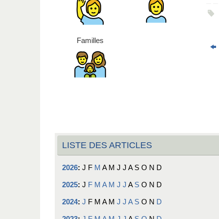
Familles
LISTE DES ARTICLES
2026
:
J
F
M
A
M
J
J
A
S
O
N
D
2025
:
J
F
M
A
M
J
J
A
S
O
N
D
2024
:
J
F
M
A
M
J
J
A
S
O
N
D
2023
:
J
F
M
A
M
J
J
A
S
O
N
D