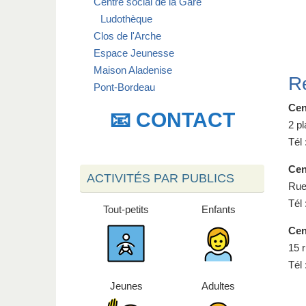
Centre social de la Gare
Ludothèque
Clos de l'Arche
Espace Jeunesse
Maison Aladenise
Re
Pont-Bordeau
Cen
📧 CONTACT
2 p
Tél 
Cen
ACTIVITÉS PAR PUBLICS
Rue
Tél 
Tout-petits
Enfants
Cen
15 
Tél 
Jeunes
Adultes