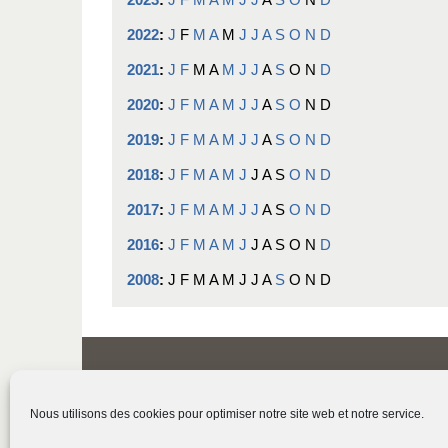
2022
:
J
F
M
A
M
J
J
A
S
O
N
D
2021
:
J
F
M
A
M
J
J
A
S
O
N
D
2020
:
J
F
M
A
M
J
J
A
S
O
N
D
2019
:
J
F
M
A
M
J
J
A
S
O
N
D
2018
:
J
F
M
A
M
J
J
A
S
O
N
D
2017
:
J
F
M
A
M
J
J
A
S
O
N
D
2016
:
J
F
M
A
M
J
J
A
S
O
N
D
2008
:
J
F
M
A
M
J
J
A
S
O
N
D
Nous utilisons des cookies pour optimiser notre site web et notre service.