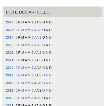
LISTE DES ARTICLES
2026
:
J
F
M
A
M
J
J
A
S
O
N
D
2025
:
J
F
M
A
M
J
J
A
S
O
N
D
2024
:
J
F
M
A
M
J
J
A
S
O
N
D
2023
:
J
F
M
A
M
J
J
A
S
O
N
D
2022
:
J
F
M
A
M
J
J
A
S
O
N
D
2021
:
J
F
M
A
M
J
J
A
S
O
N
D
2020
:
J
F
M
A
M
J
J
A
S
O
N
D
2019
:
J
F
M
A
M
J
J
A
S
O
N
D
2018
:
J
F
M
A
M
J
J
A
S
O
N
D
2017
:
J
F
M
A
M
J
J
A
S
O
N
D
2016
:
J
F
M
A
M
J
J
A
S
O
N
D
2008
:
J
F
M
A
M
J
J
A
S
O
N
D