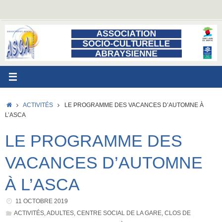
Passer
au
contenu
ACCUEIL
ACTIVITÉS
LE PROGRAMME DES VACANCES D’AUTOMNE À
L’ASCA
LE PROGRAMME DES
VACANCES D’AUTOMNE
À L’ASCA
11 OCTOBRE 2019
ACTIVITÉS
,
ADULTES
,
CENTRE SOCIAL DE LA GARE
,
CLOS DE