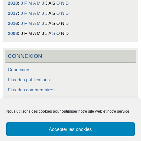
2018
:
J
F
M
A
M
J
J
A
S
O
N
D
2017
:
J
F
M
A
M
J
J
A
S
O
N
D
2016
:
J
F
M
A
M
J
J
A
S
O
N
D
2008
:
J
F
M
A
M
J
J
A
S
O
N
D
CONNEXION
Connexion
Flux des publications
Flux des commentaires
Site de WordPress-FR
Nous utilisons des cookies pour optimiser notre site web et notre service.
Accepter les cookies
ASCA - Association Socio-Culturelle Abraysienne.