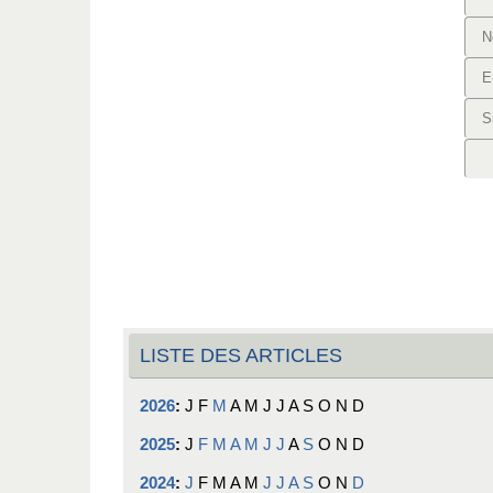
LISTE DES ARTICLES
2026
:
J
F
M
A
M
J
J
A
S
O
N
D
2025
:
J
F
M
A
M
J
J
A
S
O
N
D
2024
:
J
F
M
A
M
J
J
A
S
O
N
D