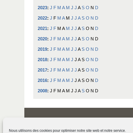
2023
:
J
F
M
A
M
J
J
A
S
O
N
D
2022
:
J
F
M
A
M
J
J
A
S
O
N
D
2021
:
J
F
M
A
M
J
J
A
S
O
N
D
2020
:
J
F
M
A
M
J
J
A
S
O
N
D
2019
:
J
F
M
A
M
J
J
A
S
O
N
D
2018
:
J
F
M
A
M
J
J
A
S
O
N
D
2017
:
J
F
M
A
M
J
J
A
S
O
N
D
2016
:
J
F
M
A
M
J
J
A
S
O
N
D
2008
:
J
F
M
A
M
J
J
A
S
O
N
D
Nous utilisons des cookies pour optimiser notre site web et notre service.