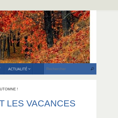
Recherche p
T
ACTUALITÉ
Rechercher
AUTOMNE !
NT LES VACANCES