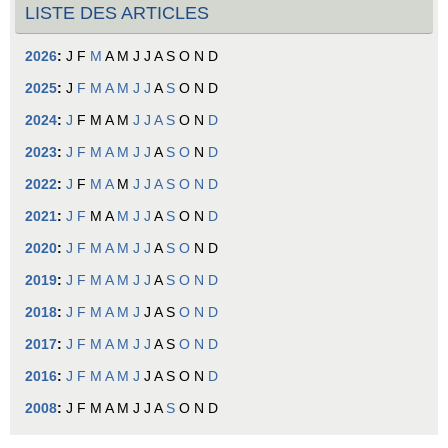
LISTE DES ARTICLES
2026
:
J
F
M
A
M
J
J
A
S
O
N
D
2025
:
J
F
M
A
M
J
J
A
S
O
N
D
2024
:
J
F
M
A
M
J
J
A
S
O
N
D
2023
:
J
F
M
A
M
J
J
A
S
O
N
D
2022
:
J
F
M
A
M
J
J
A
S
O
N
D
2021
:
J
F
M
A
M
J
J
A
S
O
N
D
2020
:
J
F
M
A
M
J
J
A
S
O
N
D
2019
:
J
F
M
A
M
J
J
A
S
O
N
D
2018
:
J
F
M
A
M
J
J
A
S
O
N
D
2017
:
J
F
M
A
M
J
J
A
S
O
N
D
2016
:
J
F
M
A
M
J
J
A
S
O
N
D
2008
:
J
F
M
A
M
J
J
A
S
O
N
D