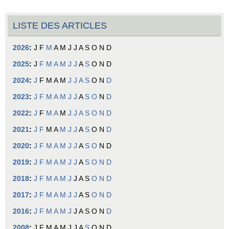
LISTE DES ARTICLES
2026
:
J
F
M
A
M
J
J
A
S
O
N
D
2025
:
J
F
M
A
M
J
J
A
S
O
N
D
2024
:
J
F
M
A
M
J
J
A
S
O
N
D
2023
:
J
F
M
A
M
J
J
A
S
O
N
D
2022
:
J
F
M
A
M
J
J
A
S
O
N
D
2021
:
J
F
M
A
M
J
J
A
S
O
N
D
2020
:
J
F
M
A
M
J
J
A
S
O
N
D
2019
:
J
F
M
A
M
J
J
A
S
O
N
D
2018
:
J
F
M
A
M
J
J
A
S
O
N
D
2017
:
J
F
M
A
M
J
J
A
S
O
N
D
2016
:
J
F
M
A
M
J
J
A
S
O
N
D
2008
:
J
F
M
A
M
J
J
A
S
O
N
D