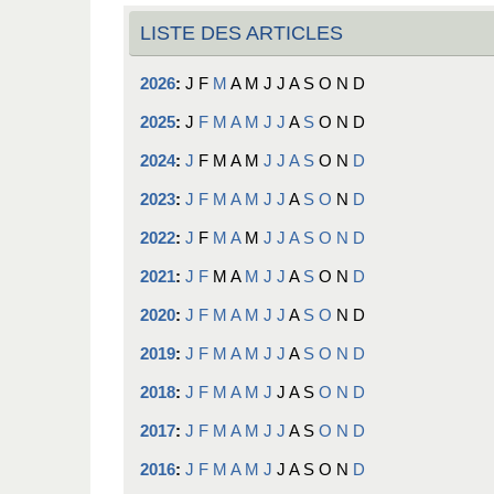
LISTE DES ARTICLES
2026
:
J
F
M
A
M
J
J
A
S
O
N
D
2025
:
J
F
M
A
M
J
J
A
S
O
N
D
2024
:
J
F
M
A
M
J
J
A
S
O
N
D
2023
:
J
F
M
A
M
J
J
A
S
O
N
D
2022
:
J
F
M
A
M
J
J
A
S
O
N
D
2021
:
J
F
M
A
M
J
J
A
S
O
N
D
2020
:
J
F
M
A
M
J
J
A
S
O
N
D
2019
:
J
F
M
A
M
J
J
A
S
O
N
D
2018
:
J
F
M
A
M
J
J
A
S
O
N
D
2017
:
J
F
M
A
M
J
J
A
S
O
N
D
2016
:
J
F
M
A
M
J
J
A
S
O
N
D