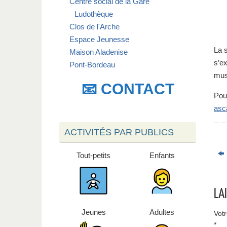
Centre social de la Gare
Ludothèque
Clos de l'Arche
Espace Jeunesse
La s
Maison Aladenise
s’ex
Pont-Bordeau
musi
📧 CONTACT
Pou
asc
ACTIVITÉS PAR PUBLICS
Tout-petits
Enfants
LA
Jeunes
Adultes
Votr
*