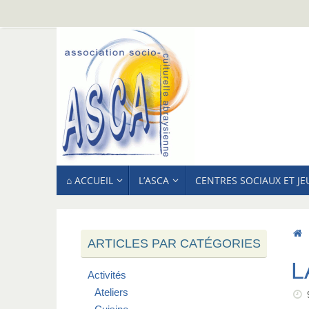
Passer
au
contenu
PASSER
⌂ ACCUEIL
L’ASCA
CENTRES SOCIAUX ET J
AU
CONTENU
ARTICLES PAR CATÉGORIES
L
Activités
Ateliers