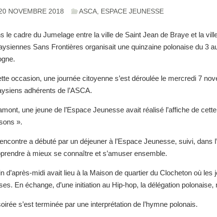
20 NOVEMBRE 2018
ASCA
,
ESPACE JEUNESSE
 le cadre du Jumelage entre la ville de Saint Jean de Braye et la vil
aysiennes Sans Frontières organisait une quinzaine polonaise du 3 au
ogne.
ette occasion, une journée citoyenne s’est déroulée le mercredi 7 no
aysiens adhérents de l’ASCA.
mont, une jeune de l’Espace Jeunesse avait réalisé l’affiche de cette 
sons ».
encontre a débuté par un déjeuner à l’Espace Jeunesse, suivi, dans l’
pprendre à mieux se connaître et s’amuser ensemble.
in d’après-midi avait lieu à la Maison de quartier du Clocheton où les
es. En échange, d’une initiation au Hip-hop, la délégation polonaise,
oirée s’est terminée par une interprétation de l’hymne polonais.