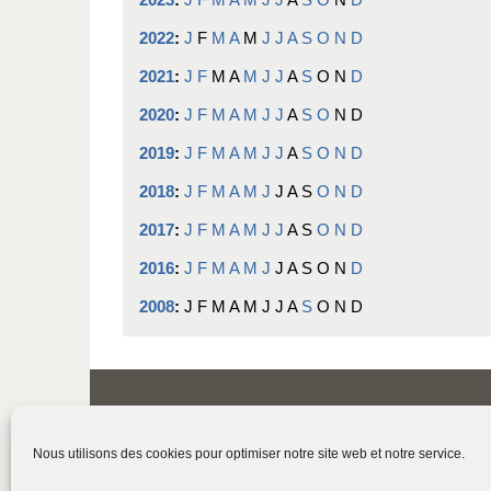
2022
:
J
F
M
A
M
J
J
A
S
O
N
D
2021
:
J
F
M
A
M
J
J
A
S
O
N
D
2020
:
J
F
M
A
M
J
J
A
S
O
N
D
2019
:
J
F
M
A
M
J
J
A
S
O
N
D
2018
:
J
F
M
A
M
J
J
A
S
O
N
D
2017
:
J
F
M
A
M
J
J
A
S
O
N
D
2016
:
J
F
M
A
M
J
J
A
S
O
N
D
2008
:
J
F
M
A
M
J
J
A
S
O
N
D
Nous utilisons des cookies pour optimiser notre site web et notre service.