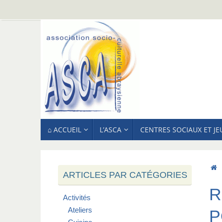
Passer
au
contenu
PASSER
⌂ ACCUEIL
L’ASCA
CENTRES SOCIAUX ET J
AU
CONTENU
ARTICLES PAR CATÉGORIES
R
Activités
Ateliers
P