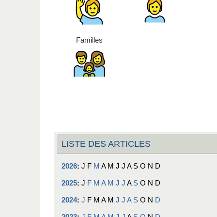
Familles
LISTE DES ARTICLES
2026
:
J
F
M
A
M
J
J
A
S
O
N
D
2025
:
J
F
M
A
M
J
J
A
S
O
N
D
2024
:
J
F
M
A
M
J
J
A
S
O
N
D
2023
:
J
F
M
A
M
J
J
A
S
O
N
D