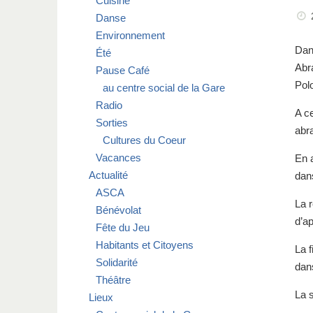
Cuisine
Danse
Environnement
Dans
Été
Abr
Pause Café
Pol
au centre social de la Gare
Radio
A c
Sorties
abr
Cultures du Coeur
Vacances
En a
Actualité
dan
ASCA
La r
Bénévolat
d’a
Fête du Jeu
Habitants et Citoyens
La f
Solidarité
dans
Théâtre
La s
Lieux