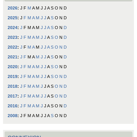
2026
:
J
F
M
A
M
J
J
A
S
O
N
D
2025
:
J
F
M
A
M
J
J
A
S
O
N
D
2024
:
J
F
M
A
M
J
J
A
S
O
N
D
2023
:
J
F
M
A
M
J
J
A
S
O
N
D
2022
:
J
F
M
A
M
J
J
A
S
O
N
D
2021
:
J
F
M
A
M
J
J
A
S
O
N
D
2020
:
J
F
M
A
M
J
J
A
S
O
N
D
2019
:
J
F
M
A
M
J
J
A
S
O
N
D
2018
:
J
F
M
A
M
J
J
A
S
O
N
D
2017
:
J
F
M
A
M
J
J
A
S
O
N
D
2016
:
J
F
M
A
M
J
J
A
S
O
N
D
2008
:
J
F
M
A
M
J
J
A
S
O
N
D