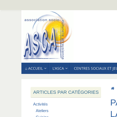
Passer
au
contenu
PASSER
⌂ ACCUEIL
L’ASCA
CENTRES SOCIAUX ET J
AU
CONTENU
ARTICLES PAR CATÉGORIES
P
Activités
Ateliers
L