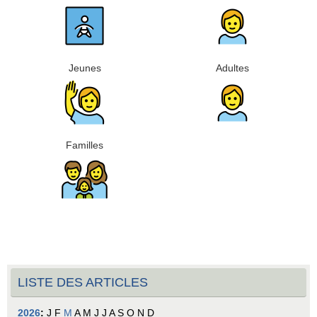
Jeunes
Adultes
Familles
LISTE DES ARTICLES
2026
:
J
F
M
A
M
J
J
A
S
O
N
D