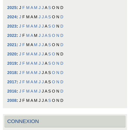
2025
:
J
F
M
A
M
J
J
A
S
O
N
D
2024
:
J
F
M
A
M
J
J
A
S
O
N
D
2023
:
J
F
M
A
M
J
J
A
S
O
N
D
2022
:
J
F
M
A
M
J
J
A
S
O
N
D
2021
:
J
F
M
A
M
J
J
A
S
O
N
D
2020
:
J
F
M
A
M
J
J
A
S
O
N
D
2019
:
J
F
M
A
M
J
J
A
S
O
N
D
2018
:
J
F
M
A
M
J
J
A
S
O
N
D
2017
:
J
F
M
A
M
J
J
A
S
O
N
D
2016
:
J
F
M
A
M
J
J
A
S
O
N
D
2008
:
J
F
M
A
M
J
J
A
S
O
N
D
CONNEXION