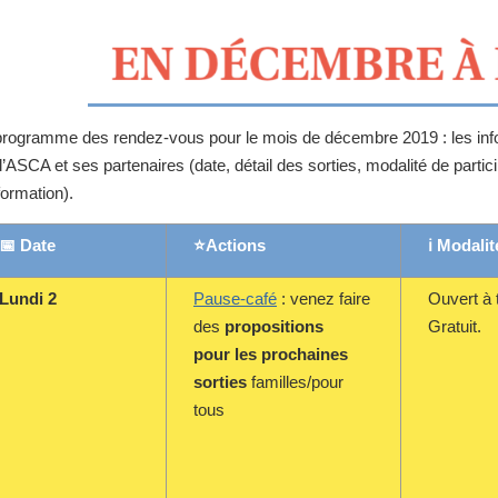
programme des rendez-vous pour le mois de décembre 2019 : les inform
l’ASCA et ses partenaires (date, détail des sorties, modalité de parti
formation).
📅 Date
⭐Actions
ℹ Modalit
Lundi 2
Pause-café
: venez faire
Ouvert à 
des
propositions
Gratuit.
pour les prochaines
sorties
familles/pour
tous