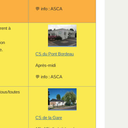
💬 info : ASCA
rent à
ion
e.
CS du Pont Bordeau
Après-midi
💬 info : ASCA
tous/toutes
CS de la Gare