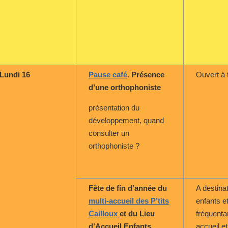
Lundi 16
Pause café
. Présence
Ouvert à 
d’une orthophoniste
présentation du
développement, quand
consulter un
orthophoniste ?
Fête de fin d’année du
A destina
multi-accueil des P’tits
enfants e
Cailloux
et du Lieu
fréquentan
d’Accueil Enfants
accueil e