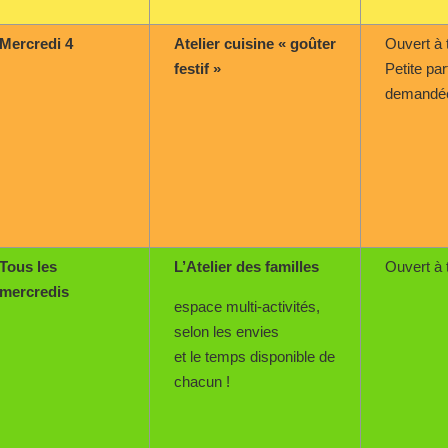
Mercredi 4
Atelier cuisine « goûter
Ouvert à 
festif »
Petite par
demandé
Tous les
L’Atelier des familles
Ouvert à 
mercredis
espace multi-activités,
selon les envies
et le temps disponible de
chacun !