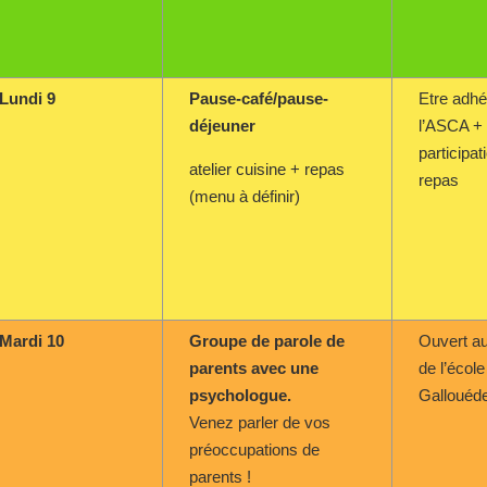
Lundi 9
Pause-café/pause-
Etre adhé
déjeuner
l’ASCA +
participat
atelier cuisine + repas
repas
(menu à définir)
Mardi 10
Groupe de parole de
Ouvert au
parents avec une
de l’école
psychologue.
Gallouéde
Venez parler de vos
préoccupations de
parents !