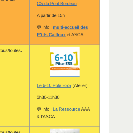
CS du Pont Bordeau
A partir de 15h
💬 info :
multi-accueil des
P’tits Cailloux
et ASCA
tous/toutes.
Le 6-10 Pôle ESS
(Atelier)
9h30-11h30
💬 info :
La Ressource
AAA
& l’ASCA
tous/toutes.