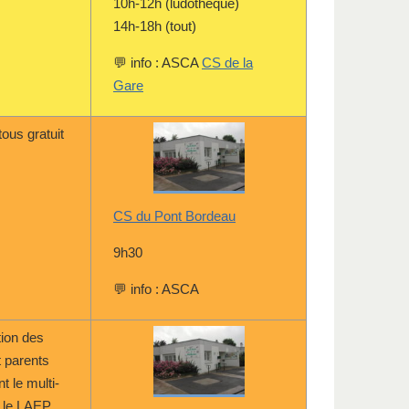
10h-12h (ludothèque)
14h-18h (tout)
💬 info : ASCA
CS de la
Gare
tous gratuit
CS du Pont Bordeau
9h30
💬 info : ASCA
tion des
t parents
t le multi-
t le LAEP