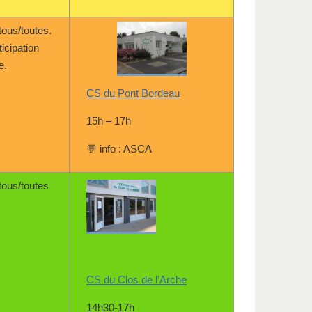
tous/toutes.
ticipation
e.
CS du Pont Bordeau
15h – 17h
💬 info : ASCA
tous/toutes
CS du Clos de l’Arche
14h30-17h